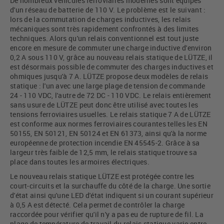
De nombreux véhicules ferroviaires modernes sont équipés
d'un réseau de batterie de 110 V. Le problème est le suivant :
lors de la commutation de charges inductives, les relais
mécaniques sont très rapidement confrontés à des limites
techniques. Alors qu'un relais conventionnel est tout juste
encore en mesure de commuter une charge inductive d'environ
0,2 A sous 110 V, grâce au nouveau relais statique de LÜTZE, il
est désormais possible de commuter des charges inductives et
ohmiques jusqu'à 7 A. LÜTZE propose deux modèles de relais
statique : l'un avec une large plage de tension de commande
24 - 110 VDC, l'autre de 72 DC - 110 VDC. Le relais entièrement
sans usure de LÜTZE peut donc être utilisé avec toutes les
tensions ferroviaires usuelles. Le relais statique 7 A de LÜTZE
est conforme aux normes ferroviaires courantes telles les EN
50155, EN 50121, EN 50124 et EN 61373, ainsi qu'à la norme
européenne de protection incendie EN 45545-2. Grâce à sa
largeur très faible de 12,5 mm, le relais statique trouve sa
place dans toutes les armoires électriques.
Le nouveau relais statique LÜTZE est protégée contre les
court-circuits et la surchauffe du côté de la charge. Une sortie
d'état ainsi qu'une LED d'état indiquent si un courant supérieur
à 0,5 A est détecté. Cela permet de contrôler la charge
raccordée pour vérifier qu'il n'y a pas eu de rupture de fil. La
plage de température de travail du relais statique varie entre