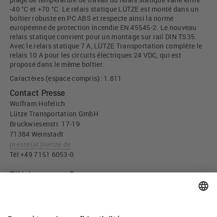
-40 °C et +70 °C. Le relais statique LÜTZE est monté dans un
boîtier robuste en PC ABS et respecte ainsi la norme
européenne de protection incendie EN 45545-2. Le nouveau
relais statique convient pour un montage sur rail DIN TS35.
Avec le relais statique 7 A, LÜTZE Transportation complète le
relais 10 A pour les circuits électriques 24 VDC, qui est
proposé dans le même boîtier.
Caractères (espace compris): 1.811
Contact Presse
Wolfram Hofelich
Lütze Transportation GmbH
Bruckwiesenstr. 17-19
71384 Weinstadt
presse
(at)
luetze.de
Tél +49 7151 6053-0
Téléchargement Presse
Relais statique ferroviaire Référence 816002.0024,
816002.0110 (JPG, 2 MB)