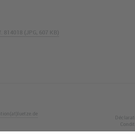
e
f. 814018 (JPG, 607 KB)
ation
(at)
luetze.de
Déclarat
Condit