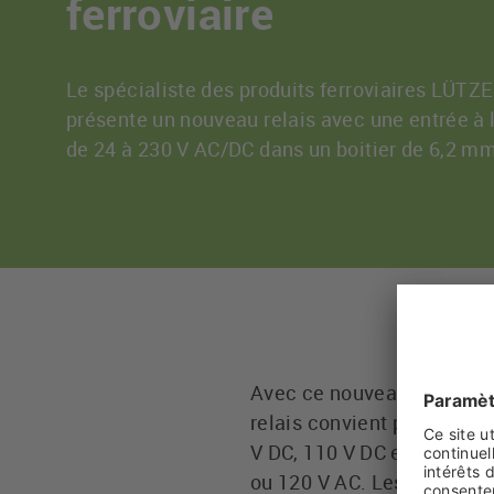
ferroviaire
Le spécialiste des produits ferroviaires L
présente un nouveau relais avec une entrée à 
de 24 à 230 V AC/DC dans un boitier de 6,2 m
Avec ce nouveau relais un
relais convient pour une 
V DC, 110 V DC et 230 V AC
ou 120 V AC. Les avantages