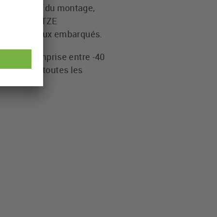
´erreurs lors du montage,
versel de LÜTZE
rents réseaux embarqués.
rature comprise entre -40
t respecte toutes les