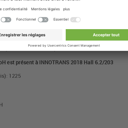
 relais pour leurs fabrications. De plus, les risques d
 type de tension d´entrée, sont exclus. Le relais uni
donc pour une utilisation internationale dans diffé
un fonctionnement permanent, dans une plage de tempé
iversel LÜTZE est 100 % adapté au secteur ferroviaire e
ue, chocs et vibrations, CEM et la norme feu fumée.
bH est présent à INNOTRANS 2018 Hall 6.2/203
is): 1225
bH