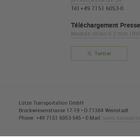
Tél +49 7151 6053-0
Téléchargement Press
Module relais 6.2 mm | Ré
Twitter
Lütze Transportation GmbH
Bruckwiesenstrasse 17-19 • D-71384 Weinstadt
Phone: +49 7151 6053-545 • E-Mail:
sales.transport