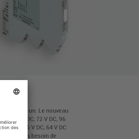
 du tout-en-un: Le nouveau
 DC, 36 V DC, 72 V DC, 96
 ex. le 37,5 V DC, 64 V DC
s n'ont plus besoin de