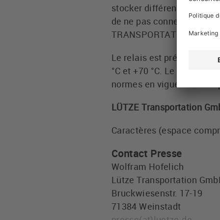
stocker différents types de
de ne pas connecter le bon
TRANSPORTATION convient 
Le relais est prévu pour 
°C et +70 °C. Le relais un
normes en vigueur telles q
LÜTZE Transportation Gm
Caractères (espace compr
Contact Presse
Wolfram Hofelich
Lütze Transportation Gm
Bruckwiesenstr. 17-19
71384 Weinstadt
presse
(at)
luetze.de