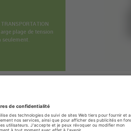
ÜTZE TRANSPORTATION
large plage de tension
m seulement.
iversel, LÜTZE Transportation mise sur la philosophie
multitude de réseaux embarqués, comme par ex. le 24 V
, mais aussi pour les tensions spécifiques, comme par
 sont évidents: les constructeurs d´engins ferroviaire