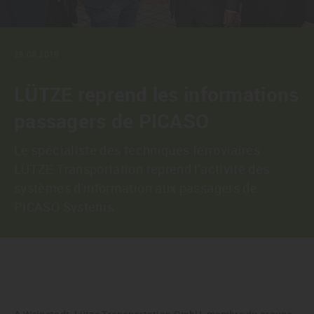
28.08.2019
LÜTZE reprend les informations
passagers de PICASO
Le spécialiste des techniques ferroviaires
LÜTZE Transportation reprend l'activité des
systèmes d'information aux passagers de
PICASO Systems