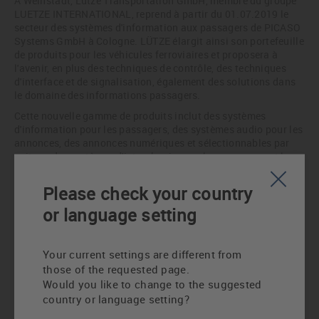
A Weinstadt, Lütze Transportation GmbH, membre du groupe
LUETZE INTERNATIONAL, reprend à partir du 01.07.2019 le
secteur des systèmes d'information aux passagers de PICASO
Systems GmbH à Cologne. LÜTZE élargit ainsi son portefeuille
de produits pour les véhicules ferroviaires et proposera à
l'avenir, en plus des techniques de contrôle, des techniques
d'interface et de signalisation, également des solutions dans
le domaine des informations passagers.
Cette nouvelle gamme de produits inclut des systèmes
d'information pour les passagers, des systèmes audio pour les
annonces, des annonces numériques et sélectionnables par
voiture, des systèmes d'interphonie pour les passagers et le
conducteur, des générateurs de signaux et avertisseurs
sonores, ainsi que de l'infrastructure Ethernet.
Please check your country
"En investissant dans le secteur de l'information aux
or language setting
passagers, LÜTZE envoie un signal fort dans ce secteur en
pleine croissance, porteur d'avenir et durable de l'industrie
ferroviaire", explique ainsi Udo Lütze, propriétaire de Luetze
Your current settings are different from
International GmbH.
those of the requested page.
A propos de Lütze Transportation GmbH
Would you like to change to the suggested
country or language setting?
LÜTZE Transportation : prenez le train tout en préservant