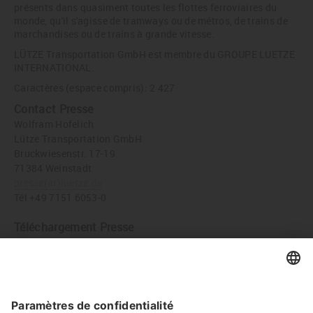
présents dans quasiment toutes les flottes ferroviaires du
monde, qu'il s'agisse de tramways ou de métros, de trains de
marchandises ou de trains à grande vitesse.
LÜTZE Transportation GmbH est membre du GROUPE LUETZE
INTERNATIONAL.
Caractères (espace compris): 2 427
Contact Presse
Wolfram Hofelich
Lütze Transportation GmbH
Bruckwiesenstr. 17-19
71384 Weinstadt
presse
(at)
luetze.de
Tél +49 7151 6053-0
Téléchargement Presse
Remise des clés le 13.8.2019 sur le site de Cologne (de gauche
à droite : Bernhard Kurka, Frank Josef Krüger, Udo Lütze,
Andre Kengerter) (JPG, 3 MB)
Twitter