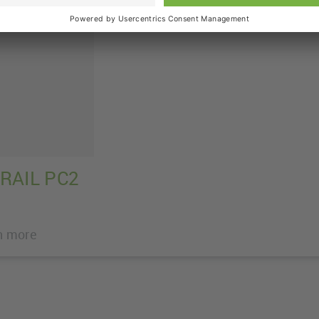
RAIL PC2
n more