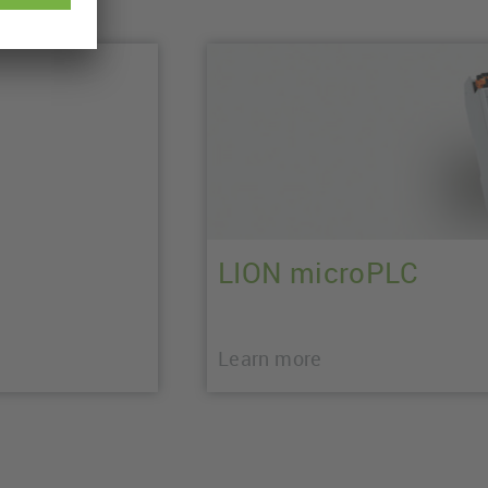
LION microPLC
Learn more