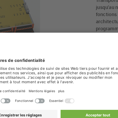
Transport
jusqu'au n
fonctions
architect
programme
indiffére
LION SAFE
EN50126,
Catalo
Partager :