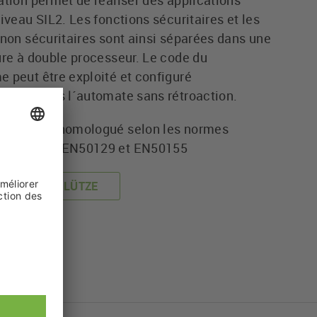
ation permet de réaliser des applications
iveau SIL2. Les fonctions sécuritaires et les
 non sécuritaires sont ainsi séparées dans une
ure à double processeur. Le code du
 peut être exploité et configuré
mment dans l´automate sans rétroaction.
 CCU est homologué selon les normes
 EN50128, EN50129 et EN50155
gue en ligne LÜTZE