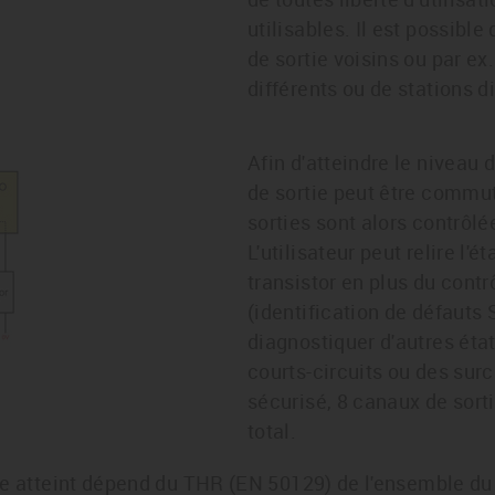
utilisables. Il est possib
de sortie voisins ou par e
différents ou de stations d
Afin d'atteindre le niveau d
de sortie peut être commut
sorties sont alors contrôlé
L'utilisateur peut relire l
transistor en plus du cont
(identification de défauts 
diagnostiquer d'autres ét
courts-circuits ou des sur
sécurisé, 8 canaux de sort
total.
re atteint dépend du THR (EN 50129) de l'ensemble d