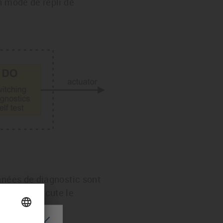
n mode de repli de
nnées de diagnostic sont
Le TCMS exécute le