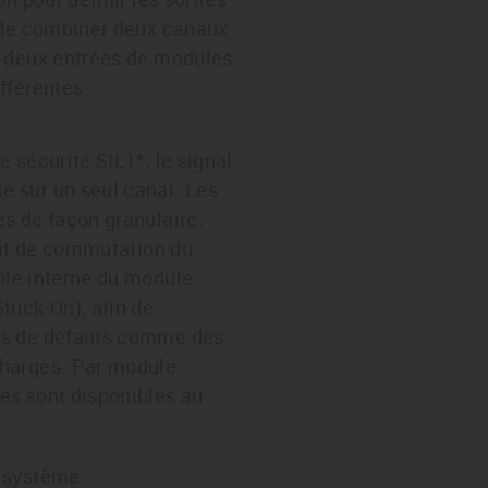
le de combiner deux canaux
x. deux entrées de modules
ifférentes.
e sécurité SIL1*, le signal
é sur un seul canal. Les
es de façon granulaire.
'état de commutation du
rôle interne du module
Stuck-On), afin de
ats de défauts comme des
charges. Par module
ies sont disponibles au
u système.