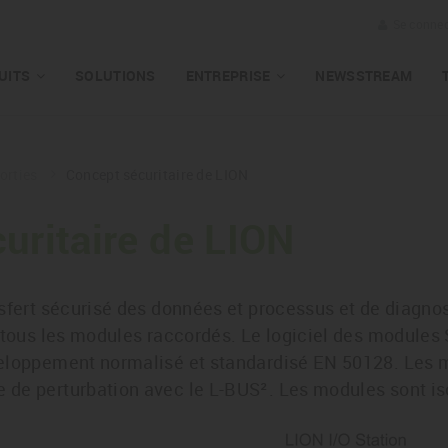
Se connec
UITS
SOLUTIONS
ENTREPRISE
NEWSSTREAM
Sorties
Concept sécuritaire de LION
uritaire de LION
sfert sécurisé des données et processus et de diagnost
 tous les modules raccordés. Le logiciel des modules 
veloppement normalisé et standardisé EN 50128. Les 
de perturbation avec le L-BUS². Les modules sont i