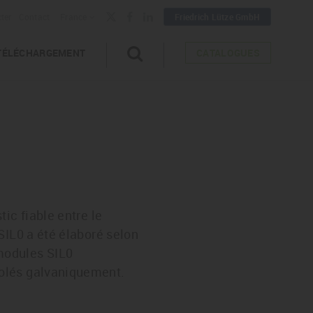
ter
Contact
France
Friedrich Lütze GmbH
TÉLÉCHARGEMENT
CATALOGUES
ic fiable entre le
SIL0 a été élaboré selon
modules SIL0
solés galvaniquement.