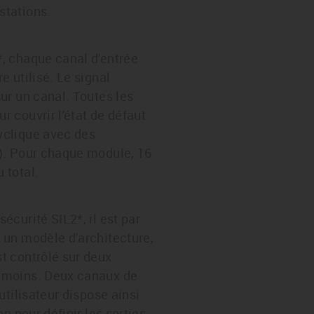
stations.
*, chaque canal d'entrée
e utilisé. Le signal
sur un canal. Toutes les
r couvrir l'état de défaut
yclique avec des
 ). Pour chaque module, 16
 total.
sécurité SIL2*, il est par
r un modèle d'architecture,
st contrôlé sur deux
n moins. Deux canaux de
'utilisateur dispose ainsi
on pour définir les sorties