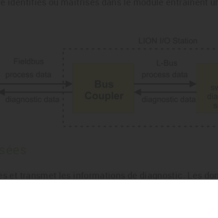
e identifiés ou maitrisés dans le module entraînent u
isées
es et transmet les informations de diagnostic. Les do
r du bus ( CPU ) au TCMS via un protocole sécurisé. 
e sécuritaire à l'aide des informations de diagnostic.