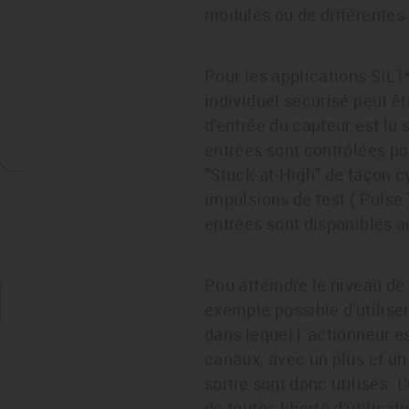
modules ou de différentes 
Pour les applications SIL1
individuel sécurisé peut êtr
d'entrée du capteur est lu 
entrées sont contrôlées pou
"Stuck-at-High" de façon c
impulsions de test ( Pulse
entrées sont disponibles au
Pou atteindre le niveau de 
exemple possible d'utilise
dans lequel l´actionneur e
canaux, avec un plus et u
sortie sont donc utilisés. L
de toutes liberté d'utilisati