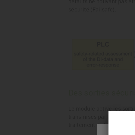
défauts ne pouvant pas êtr
sécurité (Failsafe).
Des sorties sécur
Le module active les sorti
transmises par le coupleu
traitement de la fonction d