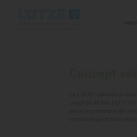
PROD
Home
Modules de commande
Modules d´Entrées / 
Concept séc
Le L-BUS² garantit un tran
coupleur de bus ( CPU ) et
selon le processus de dé
communiquent sans risque 